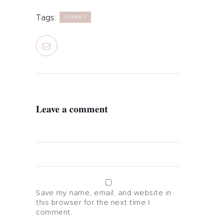
Tags:
STREET
Our Services
Makeovers
Dress To Impress
Leave a comment
Your Image
More
Save my name, email, and website in
this browser for the next time I
comment.