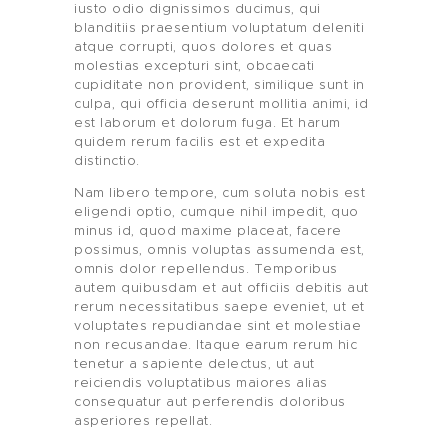
iusto odio dignissimos ducimus, qui
blanditiis praesentium voluptatum deleniti
atque corrupti, quos dolores et quas
molestias excepturi sint, obcaecati
cupiditate non provident, similique sunt in
culpa, qui officia deserunt mollitia animi, id
est laborum et dolorum fuga. Et harum
quidem rerum facilis est et expedita
distinctio.
Nam libero tempore, cum soluta nobis est
eligendi optio, cumque nihil impedit, quo
minus id, quod maxime placeat, facere
possimus, omnis voluptas assumenda est,
omnis dolor repellendus. Temporibus
autem quibusdam et aut officiis debitis aut
rerum necessitatibus saepe eveniet, ut et
voluptates repudiandae sint et molestiae
non recusandae. Itaque earum rerum hic
tenetur a sapiente delectus, ut aut
reiciendis voluptatibus maiores alias
consequatur aut perferendis doloribus
asperiores repellat.