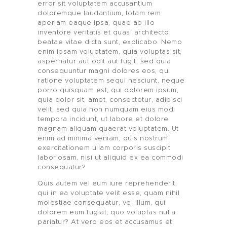
error sit voluptatem accusantium
doloremque laudantium, totam rem
aperiam eaque ipsa, quae ab illo
inventore veritatis et quasi architecto
beatae vitae dicta sunt, explicabo. Nemo
enim ipsam voluptatem, quia voluptas sit,
aspernatur aut odit aut fugit, sed quia
consequuntur magni dolores eos, qui
ratione voluptatem sequi nesciunt, neque
porro quisquam est, qui dolorem ipsum,
quia dolor sit, amet, consectetur, adipisci
velit, sed quia non numquam eius modi
tempora incidunt, ut labore et dolore
magnam aliquam quaerat voluptatem. Ut
enim ad minima veniam, quis nostrum
exercitationem ullam corporis suscipit
laboriosam, nisi ut aliquid ex ea commodi
consequatur?
Quis autem vel eum iure reprehenderit,
qui in ea voluptate velit esse, quam nihil
molestiae consequatur, vel illum, qui
dolorem eum fugiat, quo voluptas nulla
pariatur? At vero eos et accusamus et