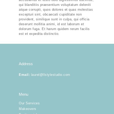
Dress To Impress
qui blanditiis praesentium voluptatum deleniti
atque corrupti, quos dolores et quas molestias
excepturi sint, obcaecati cupiditate non
Your Image
provident, similique sunt in culpa, qui officia
deserunt mollitia animi, id est laborum et
More
dolorum fuga. Et harum quidem rerum facilis
est et expedita distinctio.
Address
Email
:
laurel@llstylestudio.com
Menu
Our Services
Makeovers