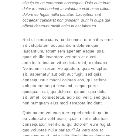
aliquip ex ea commodo consequat. Duis aute irure
dolor in reprehenderit in voluptate velit esse cillum
dolore eu fugiat nulla pariatur. Excepteur sint
occaecat cupidatat non proident, sunt in culpa qui
officia deserunt mollit anim id est laborum.
Sed ut perspiciatis, unde omnis iste natus error
sit voluptatem accusantium doloremque
laudantium, totam rem aperiam eaque ipsa,
quae ab illo inventore veritatis et quasi
architecto beatae vitae dicta sunt, explicabo.
Nemo enim ipsam voluptatem, quia voluptas
sit, aspernatur aut odit aut fugit, sed quia
consequuntur magni dolores eos, qui ratione
voluptatem sequi nesciunt, neque porro
quisquam est, qui dolorem ipsum, quia dolor
sit, amet, consectetur, adipisci velit, sed quia
non numquam eius modi tempora incidunt.
Our Services
Quis autem vel eum iure reprehenderit, qui in
ea voluptate velit esse, quam nihil molestiae
consequatur, vel illum, qui dolorem eum fugiat,
Makeovers
quo voluptas nulla pariatur? At vero eos et
accusamus et iusto odio dignissimos ducimus,